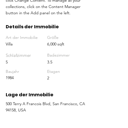
click Change Content. To manage all your 
collections, click on the Content Manager 
button in the Add panel on the left.
Details der Immobilie
Art der Immobilie
Größe
Villa
6,000 sqft
Schlafzimmer
Badezimmer
5
3.5
Baujahr
Etagen
1984
2
Lage der Immobilie
500 Terry A Francois Blvd, San Francisco, CA
94158, USA